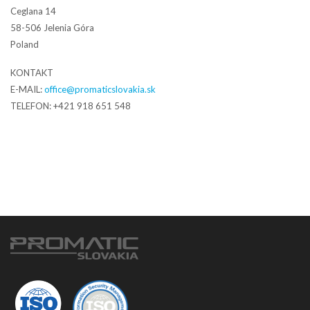
Ceglana 14
58-506 Jelenia Góra
Poland
KONTAKT
E-MAIL:
office@promaticslovakia.sk
TELEFON: +421 918 651 548